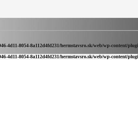
946-4d11-8054-8a112d4fd231/hermstavsro.sk/web/wp-content/plugi
946-4d11-8054-8a112d4fd231/hermstavsro.sk/web/wp-content/plugi