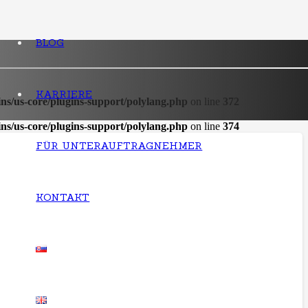
BLOG
KARRIERE
ns/us-core/plugins-support/polylang.php
on line
372
ns/us-core/plugins-support/polylang.php
on line
374
FÜR UNTERAUFTRAGNEHMER
KONTAKT