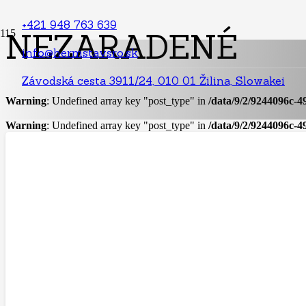
+421 948 763 639
NEZARADENÉ
info@hermstavsro.sk
Závodská cesta 3911/24, 010 01 Žilina, Slowakei
Warning
: Undefined array key "post_type" in
/data/9/2/9244096c-4
Warning
: Undefined array key "post_type" in
/data/9/2/9244096c-4