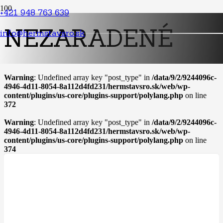
+421 948 763 639
NEZARADENÉ
info@hermstavsro.sk
Warning
: Undefined array key "post_type" in
/data/9/2/9244096c-
4946-4d11-8054-8a112d4fd231/hermstavsro.sk/web/wp-
content/plugins/us-core/plugins-support/polylang.php
on line
372
Warning
: Undefined array key "post_type" in
/data/9/2/9244096c-
4946-4d11-8054-8a112d4fd231/hermstavsro.sk/web/wp-
content/plugins/us-core/plugins-support/polylang.php
on line
374