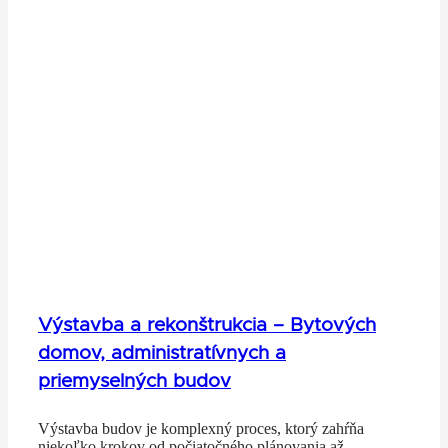
Výstavba a rekonštrukcia – Bytových
domov, administratívnych a
priemyselných budov
Výstavba budov je komplexný proces, ktorý zahŕňa
niekoľko krokov od počiatočného plánovania až…