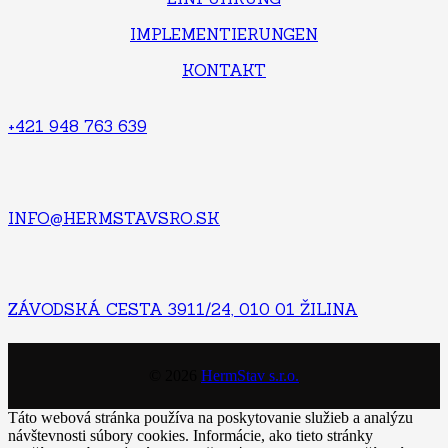
IMPLEMENTIERUNGEN
KONTAKT
+421 948 763 639
INFO@HERMSTAVSRO.SK
ZÁVODSKÁ CESTA 3911/24, 010 01 ŽILINA
©
2026
HermStav s.r.o.
Táto webová stránka používa na poskytovanie služieb a analýzu
návštevnosti súbory cookies. Informácie, ako tieto stránky