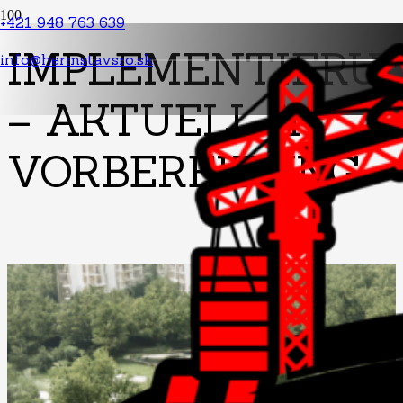
+421 948 763 639
IMPLEMENTIERU
info@hermstavsro.sk
– AKTUELL IN
VORBEREITUNG