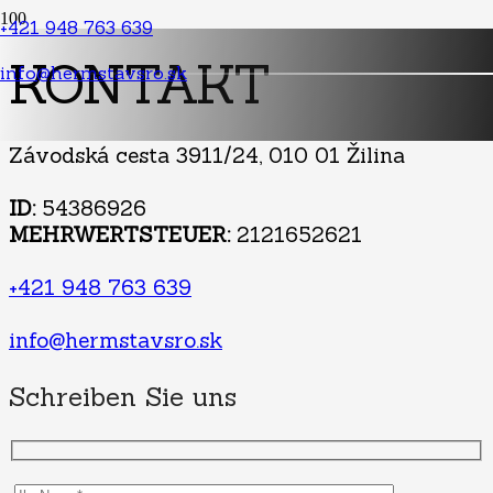
+421 948 763 639
KONTAKT
info@hermstavsro.sk
Závodská cesta 3911/24, 010 01 Žilina
ID:
54386926
MEHRWERTSTEUER:
2121652621
+421 948 763 639
info@hermstavsro.sk
Schreiben Sie uns