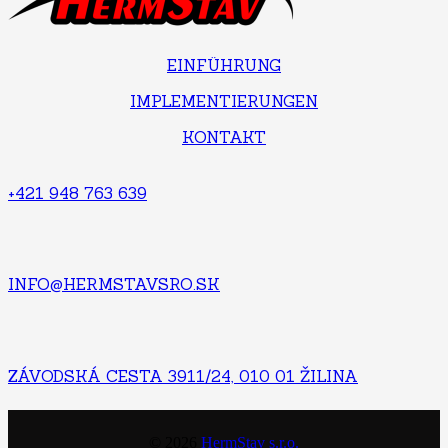
EINFÜHRUNG
IMPLEMENTIERUNGEN
KONTAKT
+421 948 763 639
INFO@HERMSTAVSRO.SK
ZÁVODSKÁ CESTA 3911/24, 010 01 ŽILINA
©
2026
HermStav s.r.o.